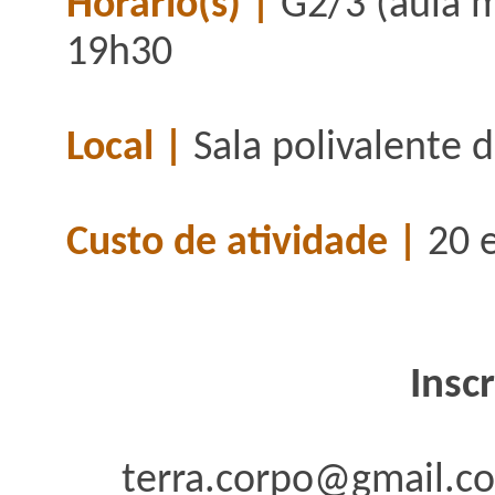
Horário(s) |
G2/3 (aula m
19h30
Local |
Sala polivalente d
Custo de atividade |
20 
Insc
terra.corpo@gmail.c