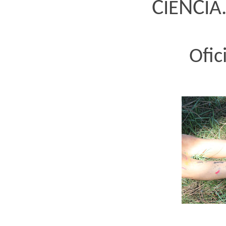
C
NC
IÊ
IA
Ofic