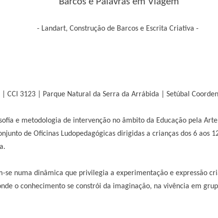
Barcos e Palavras em Viagem
- Landart, Construção de Barcos e Escrita Criativa -
e | CCI 3123 | Parque Natural da Serra da Arrábida | Setúbal Coord
losofia e metodologia de intervenção no âmbito da Educação pela Ar
njunto de Oficinas Ludopedagógicas dirigidas a crianças dos 6 aos 
a.
m-se numa dinâmica que privilegia a experimentação e expressão cri
onde o conhecimento se constrói da imaginação, na vivência em gru