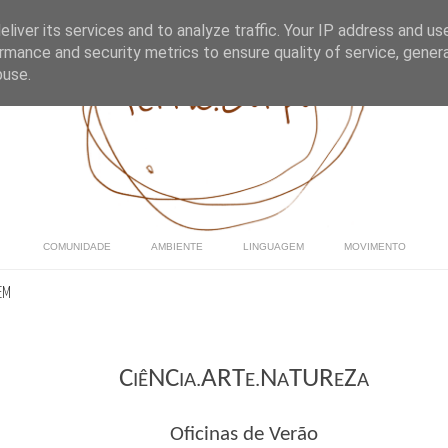
liver its services and to analyze traffic. Your IP address and us
rmance and security metrics to ensure quality of service, gene
buse.
COMUNIDADE
AMBIENTE
LINGUAGEM
MOVIMENTO
EM
C
NC
ART
N
TUR
Z
IÊ
IA.
E.
A
E
A
Oficinas de Verão