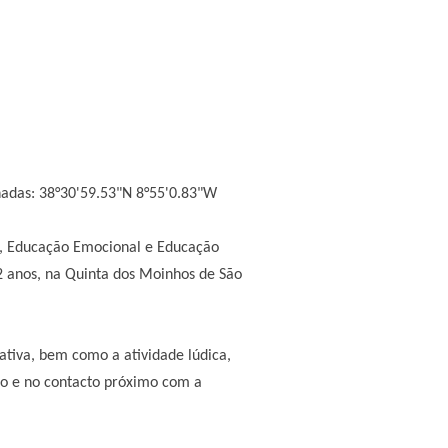
enadas: 38°30'59.53"N 8°55'0.83"W
te, Educação Emocional e Educação
12 anos, na Quinta dos Moinhos de São
ativa, bem como a atividade lúdica,
po e no contacto próximo com a