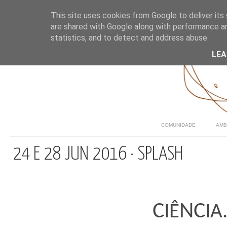
This site uses cookies from Google to deliver its 
are shared with Google along with performance an
statistics, and to detect and address abuse.
LE
COMUNIDADE
AMB
24 E 28 JUN 2016 · SPLASH
C
NC
IÊ
IA