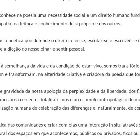
conhece na poesia uma necessidade social e um direito humano fu
atia, na leitura e conhecimento de si próprio e dos outros.
ia poética que defende o direito a ler-se, escutar-se e escrever-s
 a dicção do nosso olhar e sentir pessoal.
 semelhança da vida e da condição de estar vivo, somos transitório
e transformam, na alteridade criativa e criadora da poesia que torna
e gravidade da nossa apologia da perplexidade e da liberdade, dos 
 aos crescentes totalitarismos e ao estímulo antropofágico do med
lização humana de celebração das diferenças e, naturalmente, de con
ica das comunidades e criar com elas uma interação in situ através 
ltural dos espaços em que acontecemos, públicos ou privados, fixos o