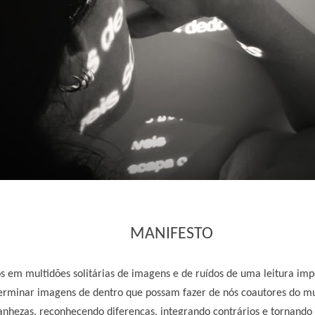
MANIFESTO
 em multidões solitárias de imagens e de ruídos de uma leitura impos
 germinar imagens de dentro que possam fazer de nós coautores do m
anhezas, reconhecendo diferenças, integrando contrários e tornando