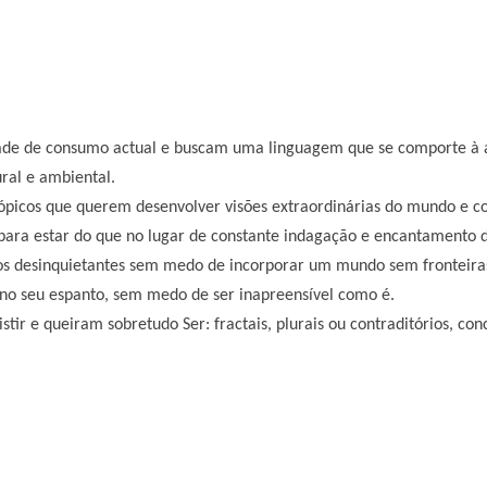
ade de consumo actual e buscam uma linguagem que se comporte à a
ural e ambiental.
ópicos que querem desenvolver visões extraordinárias do mundo e con
para estar do que no lugar de constante indagação e encantamento d
e os desinquietantes sem medo de incorporar um mundo sem fronteira
 no seu espanto, sem medo de ser inapreensível como é.
ir e queiram sobretudo Ser: fractais, plurais ou contraditórios, con