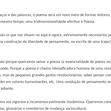
aços e das palavras, o poema será um novo meio de formar leitores,
o mesmo tempo, uma tridimensionalidade afectiva à Poesia.
são os que nos situam no aqui-e-agora, extremamente necessários 
na construção da liberdade de pensamento, na escrita de uma traject
 não porque queiramos salvar a poesia (a essencialidade da poesia vi
mundo. Porque a poesia é chama intensificadora humana de uma revo
s, mas de pequenos grandes gestos revolucionários: saber pensar c
idades em valores humanizantes, etc. Uma revolução de pensamento s
radiante.
ma voz vigorosa e incomensuravelmente insubmissa. Queremos constr
os, glossários e inventários de mudança sociocultural.